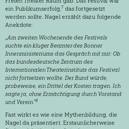
Freien Theater Raum gab. Das Festival war
7
ein Publikumserfolg,
das fortgesetzt
werden sollte. Nagel erzählt dazu folgende
Anekdote:
„
Am zweiten Wochenende des Festivals
suchte ein kluger Beamter des Bonner
Innenministeriums das Gespräch mit mir: Ob
das bundesdeutsche Zentrum des
Internationalen Theaterinstituts das Festival
nicht fortsetzen wollte. Der Bund würde,
probeweise, ein Drittel der Kosten tragen. Ich
sagte ja, ohne Ermächtigung durch Vorstand
8
und Verein."
Fast wirkt es wie eine Mythenbildung, die
Nagel da präsentiert. Erstaunlicherweise