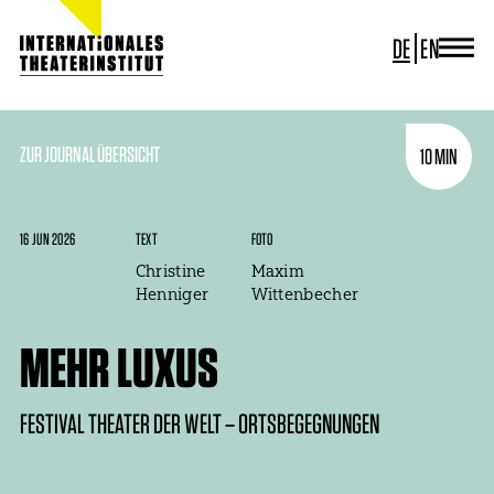
DE
EN
JOURNAL
ITI GERMANY
ITI WORLDWIDE
ZUR JOURNAL ÜBERSICHT
10 MIN
PROJEKTE
NEWS
KONTAKT
16 JUN 2026
TEXT
FOTO
Christine
Maxim
Henniger
Wittenbecher
MEHR LUXUS
FESTIVAL THEATER DER WELT – ORTSBEGEGNUNGEN