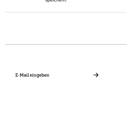
NEWSLETTER
Bleib mit uns in Kontakt und informiere dich über unsere
Neuigkeiten zu Förderungen, Projekten und Allgemeinem.
E-
Mail
ABBONIEREN
Kontakt
Presse
Mitglied werden
Impressum
Datenschutz
Cookie Settings