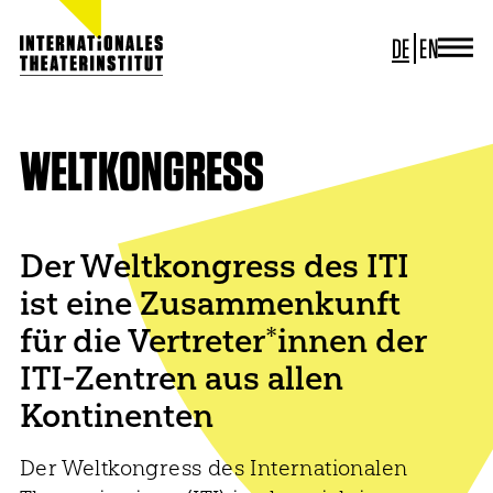
DE
EN
JOURNAL
ITI GERMANY
ITI WORLDWIDE
WELTKONGRESS
PROJEKTE
NEWS
KONTAKT
Der Weltkongress des ITI
ist eine Zusammenkunft
für die Vertreter*innen der
ITI-Zentren aus allen
Kontinenten
Der Weltkongress des Internationalen