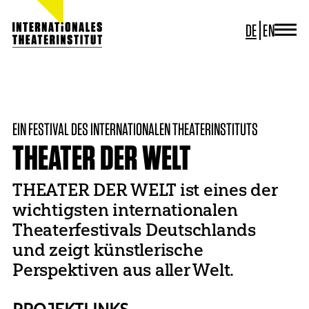
DE
EN
JOURNAL
ITI GERMANY
HOME
PROJEKTE
THEATER DER WELT
ITI WORLDWIDE
PROJEKTE
EIN FESTIVAL DES INTERNATIONALEN THEATERINSTITUTS
NEWS
KONTAKT
THEATER DER WELT
THEATER DER WELT ist eines der
wichtigsten internationalen
Theaterfestivals Deutschlands
und zeigt künstlerische
Perspektiven aus aller Welt.