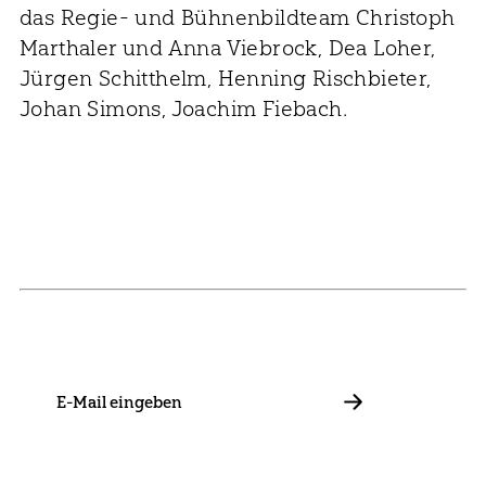
das Regie- und Bühnenbildteam Christoph
Marthaler und Anna Viebrock, Dea Loher,
Jürgen Schitthelm, Henning Rischbieter,
Johan Simons, Joachim Fiebach.
NEWSLETTER
Bleib mit uns in Kontakt und informiere dich über unsere
Neuigkeiten zu Förderungen, Projekten und Allgemeinem.
E-
Mail
ABBONIEREN
Kontakt
Presse