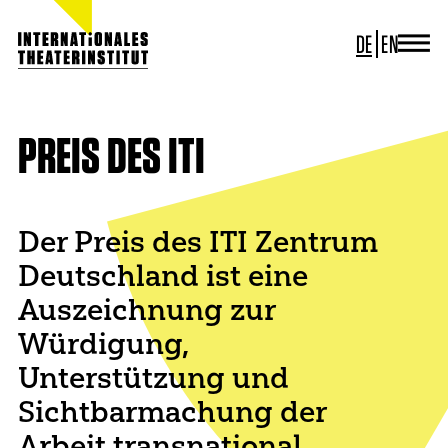
DE
EN
JOURNAL
ITI GERMANY
ITI WORLDWIDE
PREIS DES ITI
PROJEKTE
NEWS
KONTAKT
Der Preis des ITI Zentrum
Deutschland ist eine
Auszeichnung zur
Würdigung,
Unterstützung und
Sichtbarmachung der
Arbeit transnational