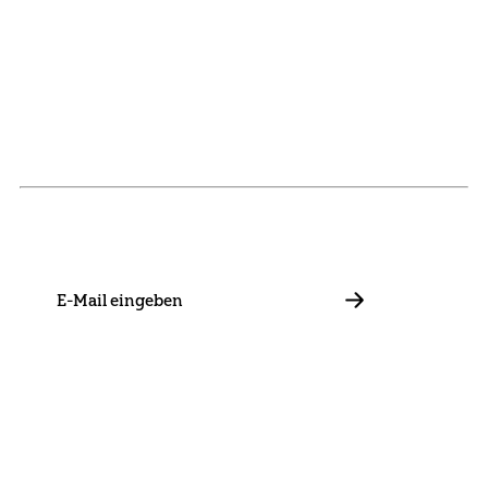
NEWSLETTER
Bleib mit uns in Kontakt und informiere dich über unsere
Neuigkeiten zu Förderungen, Projekten und Allgemeinem.
E-
Mail
ABBONIEREN
Kontakt
Presse
Mitglied werden
Impressum
Datenschutz
Cookie Settings