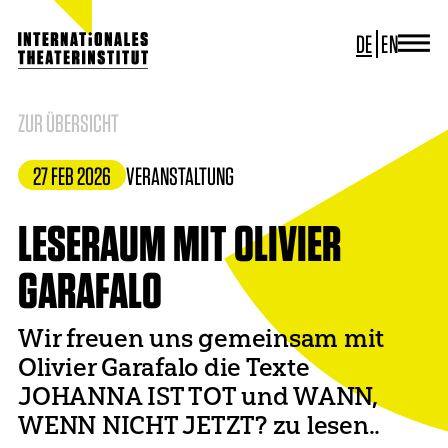
DE
EN
JOURNAL
ITI GERMANY
ZUR ÜBERSICHT
ITI WORLDWIDE
PROJEKTE
27 FEB 2026
VERANSTALTUNG
NEWS
KONTAKT
LESERAUM MIT OLIVIER
GARAFALO
Wir freuen uns gemeinsam mit
Olivier Garafalo die Texte
JOHANNA IST TOT und WANN,
WENN NICHT JETZT? zu lesen..