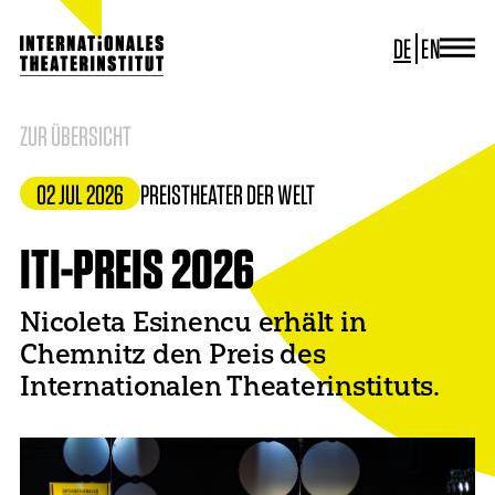
DE
EN
JOURNAL
ITI GERMANY
ZUR ÜBERSICHT
ITI WORLDWIDE
PROJEKTE
02 JUL 2026
PREIS
THEATER DER WELT
NEWS
KONTAKT
ITI-PREIS 2026
Nicoleta Esinencu erhält in
Chemnitz den Preis des
Internationalen Theaterinstituts.