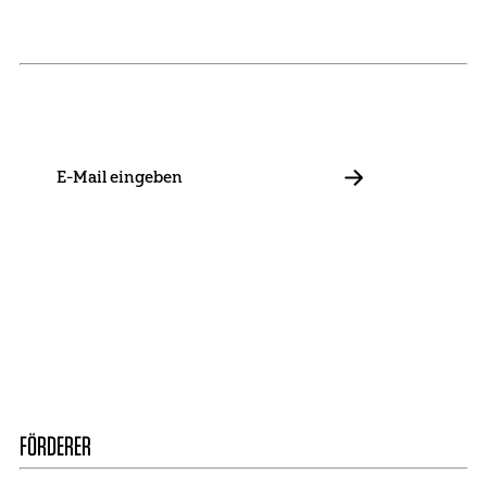
NEWSLETTER
Bleib mit uns in Kontakt und informiere dich über unsere
Neuigkeiten zu Förderungen, Projekten und Allgemeinem.
E-
Mail
ABBONIEREN
Kontakt
Presse
Mitglied werden
Impressum
Datenschutz
Cookie Settings
FÖRDERER